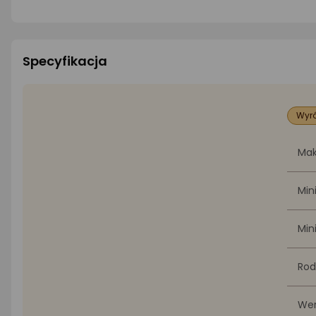
Specyfikacja
Wyró
Mak
Min
Min
Rod
Wer