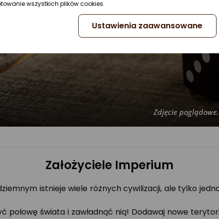
ptowanie wszystkich plików cookies.
Ustawienia zaawansowane
Założyciele Imperium
dziemnym istnieje wiele różnych cywilizacji, ale tylko je
yć połowę świata i zawładnąć nią! Dodawaj nowe terytoria,