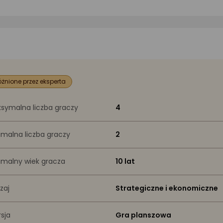
żnione przez eksperta
symalna liczba graczy
4
imalna liczba graczy
2
imalny wiek gracza
10 lat
zaj
Strategiczne i ekonomiczne
sja
Gra planszowa