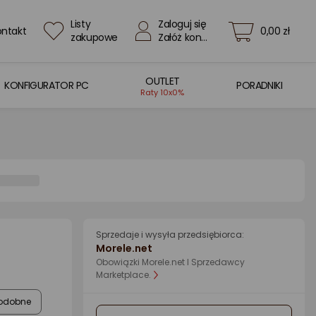
Listy
Zaloguj się
ontakt
0,00 zł
zakupowe
Załóż konto
OUTLET
KONFIGURATOR PC
PORADNIKI
Raty 10x0%
Sprzedaje i wysyła przedsiębiorca:
Morele.net
Obowiązki Morele.net I Sprzedawcy
Marketplace.
odobne