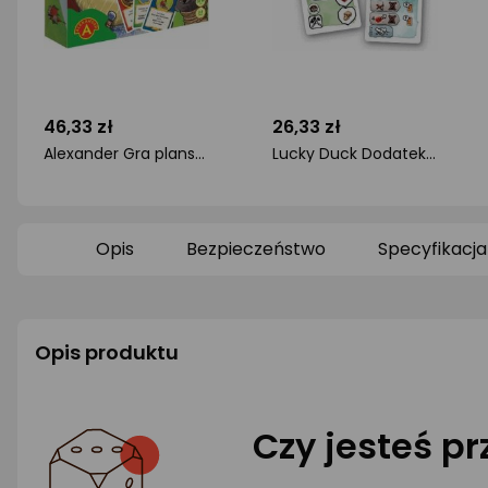
46,33 zł
26,33 zł
Alexander Gra planszowa Król budowniczy
Lucky Duck Dodatek do gry Paleo: Przerażające ptaki
ocena
ocena
produktu
produktu
0/5
0/5
gwiazdki
gwiazdki
Opis
Bezpieczeństwo
Specyfikacja
Opis produktu
Czy jesteś p