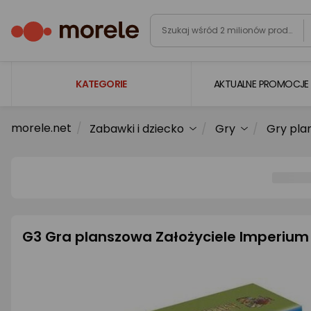
KATEGORIE
AKTUALNE PROMOCJE
morele.net
Zabawki i dziecko
Gry
Gry pla
Laptopy
Komputery
Podzespoły komputerowe
Gaming
Smartfony i smartwatche
G3 Gra planszowa Założyciele Imperium
Telewizory i audio
Foto i kamery
AGD duże