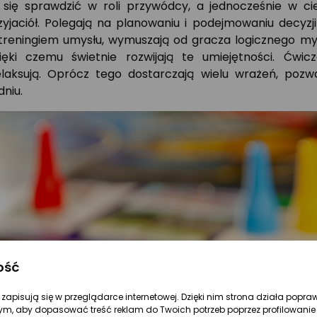
 się sprawdzić w roli przywódcy, a jednocześnie w c
yjaciół. Polegają na planowaniu i podejmowaniu decyzji
treningiem umysłu, wymuszają od gracza logicznego myś
ięki czemu świetnie rozwijają te umiejętności. Ćwic
elaksują. Oprócz tego dostarczają wielu wrażeń, pozwa
niu.
ość
re zapisują się w przeglądarce internetowej. Dzięki nim strona działa popra
ym, aby dopasować treść reklam do Twoich potrzeb poprzez profilowanie 