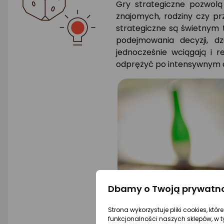
Gry strategiczne pozwolą
znajomych, rodziny czy prz
strategiczne są świetnym 
podejmowania decyzji, dz
jednocześnie wciągają i r
odprężyć po intensywnym d
Dbamy o Twoją prywatn
Strona wykorzystuje pliki cookies, któ
funkcjonalności naszych sklepów, w t