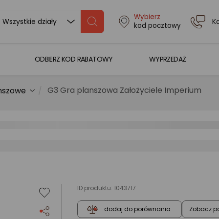
Wybierz
K
Wszystkie działy
kod pocztowy
ODBIERZ KOD RABATOWY
WYPRZEDAŻ
G3 Gra planszowa Założyciele Imperium
nszowe
ID produktu:
1043717
Zobacz p
dodaj do porównania