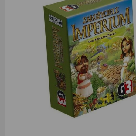
AGD małe
Dom i ogród
Biuro i firma
Sport i turystyka
Zabawki i dziecko
Uroda i zdrowie
Supermarket
Strefa marek