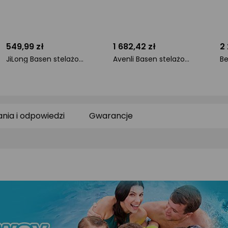
549,99 zł
1 682,42 zł
2
JiLong Basen stelażowy 305cm 16w1 (682)
Avenli Basen stelażowy 400x207cm 17w1 (2818)
ocena
ocena
o
produktu
produktu
pr
0/5
0/5
0/
gwiazdki
gwiazdki
gw
ania i odpowiedzi
Gwarancje