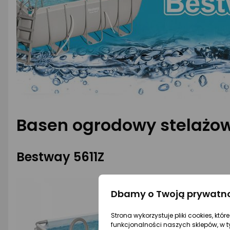
Basen ogrodowy stelażo
Bestway 5611Z
Dbamy o Twoją prywatn
Strona wykorzystuje pliki cookies, któ
funkcjonalności naszych sklepów, w t