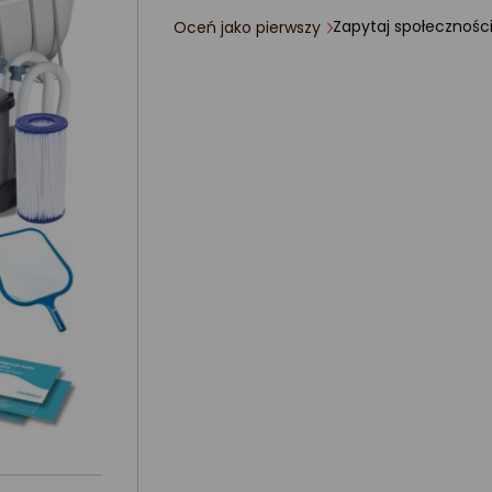
Zapytaj społecznośc
Oceń jako pierwszy
ocena
produktu
0/5
gwiazdki