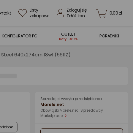
Listy
Zaloguj się
ontakt
0,00 zł
zakupowe
Załóż konto
OUTLET
KONFIGURATOR PC
PORADNIKI
Raty 10x0%
Steel 640x274cm 18w1 (5611Z)
Sprzedaje i wysyła przedsiębiorca:
Morele.net
Obowiązki Morele.net I Sprzedawcy
Marketplace.
odobne