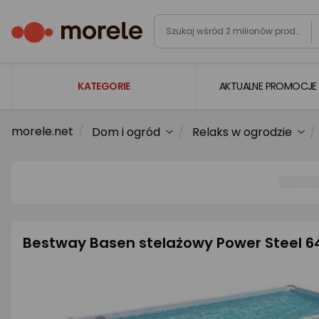
KATEGORIE
AKTUALNE PROMOCJE
morele.net
Dom i ogród
Relaks w ogrodzie
Laptopy
Komputery
Podzespoły komputerowe
Gaming
Smartfony i smartwatche
Bestway Basen stelażowy Power Steel 6
Telewizory i audio
Foto i kamery
AGD duże