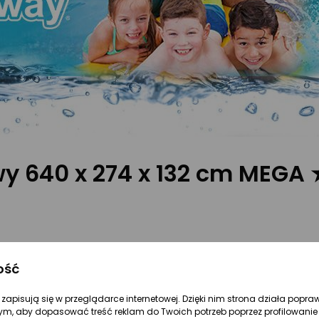
wy 640 x 274 x 132 cm MEG
ość
re zapisują się w przeglądarce internetowej. Dzięki nim strona działa popra
ym, aby dopasować treść reklam do Twoich potrzeb poprzez profilowanie 