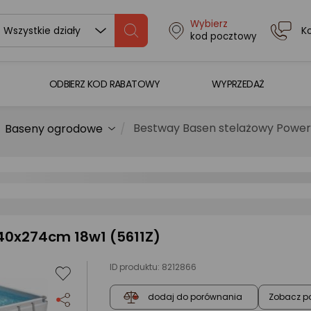
Wybierz
K
Wszystkie działy
kod pocztowy
ODBIERZ KOD RABATOWY
WYPRZEDAŻ
Bestway Basen stelażowy Power 
Baseny ogrodowe
40x274cm 18w1 (5611Z)
ID produktu:
8212866
Zobacz p
dodaj do porównania