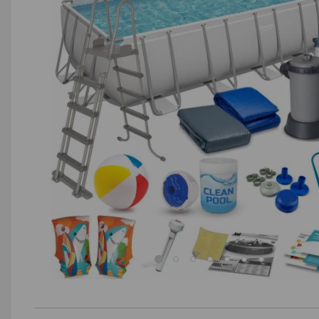
AGD małe
Dom i ogród
Biuro i firma
Sport i turystyka
Zabawki i dziecko
Uroda i zdrowie
Supermarket
Strefa marek