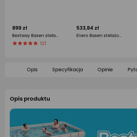
899 zł
533,84 zł
Bestway Basen stelażowy Steel Pro Max 366cm (56418)
Enero Basen stelażowy owalny z pompą filtrującą 360x76cm (17799EU)
ocena
Ocena
ocena
(2)
produktu
produktu
produktu
5/5
0/5
gwiazdki
gwiazdki
Opis
Specyfikacja
Opinie
Pyt
Opis produktu