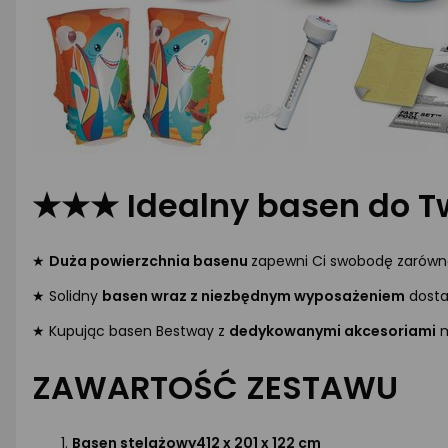
★★★ Idealny basen do 
★
Duża powierzchnia basenu
zapewni Ci swobodę zarówno
★ Solidny
basen wraz z niezbędnym wyposażeniem
dosta
★ Kupując basen Bestway z
dedykowanymi akcesoriami
m
ZAWARTOŚĆ ZESTAWU
Basen stelażowy
412 x 201 x 122 cm