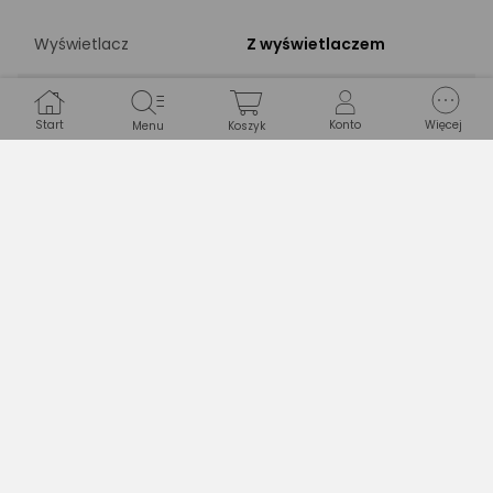
Wyświetlacz
Z wyświetlaczem
Przekątna
3"
wyświetlacza
Start
Konto
Więcej
Menu
Koszyk
Dotykowy
Nie
wyświetlacz
KOMUNIKACJA
Wi-Fi
Z Wi-Fi
Bluetooth
Bez Bluetooth
Złącze HDMI
Z HDMI