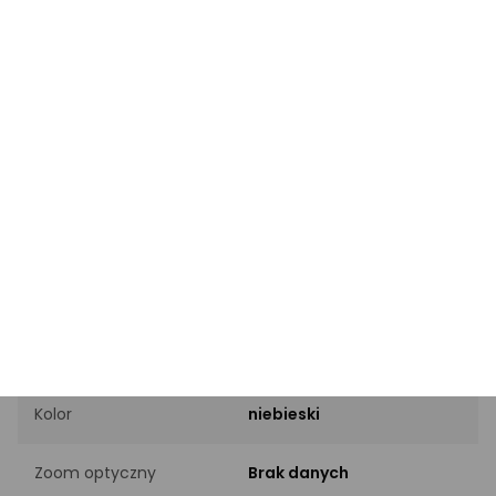
PRODUKT
Marka
AgfaPhoto
Kod producenta
SB5875
EAN
3760265541812
INFORMACJE PODSTAWOWE
Rozdzielczość
24 Mpx
efektywna
Kolor
niebieski
Zoom optyczny
Brak danych