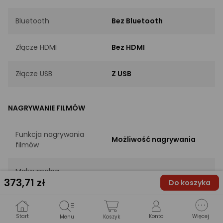
Bluetooth
Bez Bluetooth
Złącze HDMI
Bez HDMI
Złącze USB
Z USB
NAGRYWANIE FILMÓW
Funkcja nagrywania
Możliwość nagrywania
filmów
Maksymalna
Full HD (1920 x 1080)
373
,71 zł
rozdzielczość filmów
Do koszyka
DANE FIZYCZNE
Start
Konto
Więcej
Menu
Koszyk