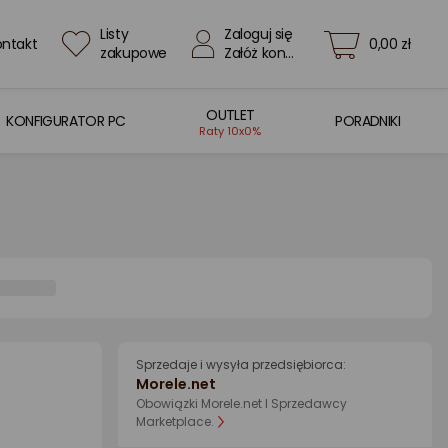
Listy
Zaloguj się
ontakt
0,00 zł
zakupowe
Załóż konto
OUTLET
KONFIGURATOR PC
PORADNIKI
Raty 10x0%
Sprzedaje i wysyła przedsiębiorca:
Morele.net
Obowiązki Morele.net I Sprzedawcy
Marketplace.