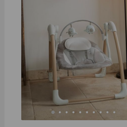
AGD małe
Dom i ogród
Biuro i firma
Sport i turystyka
Zabawki i dziecko
Uroda i zdrowie
Supermarket
Strefa marek