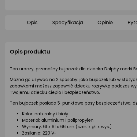
ocena
ocena
produktu
produktu
0/5
0/5
gwiazdki
gwiazdki
Opis
Specyfikacja
Opinie
Pyt
Opis produktu
Ten uroczy, przenośny bujaczek dla dziecka Dolphy marki Bo
Można go używać na 2 sposoby: jako bujaczek lub w statyc
zabawkami możesz zapewnić dziecku rozrywkę podczas wyko
Twojemu dziecku ciepło i bezpieczeństwo.
Ten bujaczek posiada 5-punktowe pasy bezpieczeństwa, dz
Kolor: naturalny i biały
Materiał: aluminium i polipropylen
Wymiary: 61 x 61 x 66 cm (szer. x gł. x wys.)
Zasilanie: 220 V~