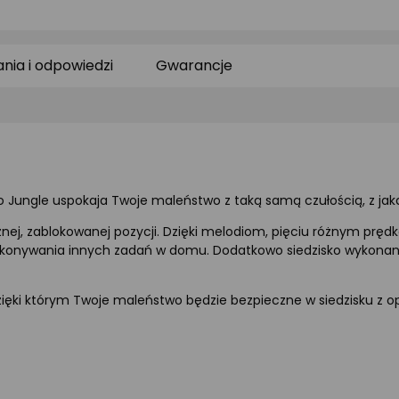
ocena
ocena
o
produktu
produktu
pr
0/5
0/5
0/
gwiazdki
gwiazdki
gw
ania i odpowiedzi
Gwarancje
 Jungle uspokaja Twoje maleństwo z taką samą czułością, z jaką
znej, zablokowanej pozycji. Dzięki melodiom, pięciu różnym prę
nywania innych zadań w domu. Dodatkowo siedzisko wykonane z
ięki którym Twoje maleństwo będzie bezpieczne w siedzisku z