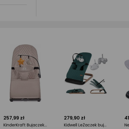
257,99 zł
279,90 zł
41
KinderKraft Bujaczek Grawitacyjny MIMI beige (KBMIMI00BEG0000)
Kidwell LeŻaczek bujaczek kidwell laro skŁadany dla niemowlĄt zielony