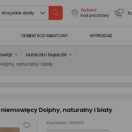
Wybierz
K
Wszystkie działy
kod pocztowy
ODBIERZ KOD RABATOWY
WYPRZEDAŻ
owląt
Leżaczki i bujaczki
lphy, naturalny i biały
niemowlęcy Dolphy, naturalny i biały
ID produktu:
11041928