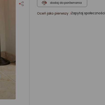
dodaj do porównania
Zapytaj społecznośc
Oceń jako pierwszy
ocena
produktu
0/5
gwiazdki