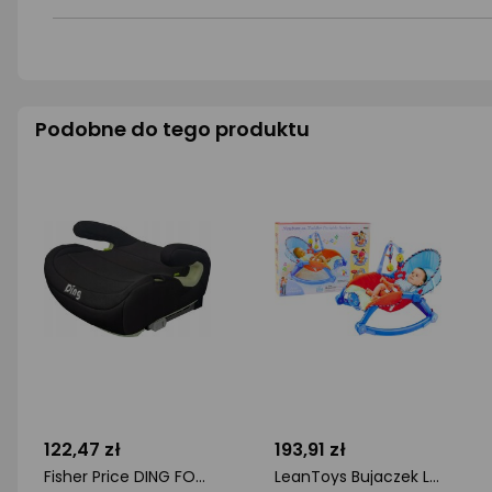
Podobne do tego produktu
122,47 zł
193,91 zł
Fisher Price DING FOTELIK BOSTER I-SIZE NOEL BLACK ISOFIX 5420067910039
LeanToys Bujaczek Leżak Dla Maluszka + Pałąk Ze Zwierzakami (2201)