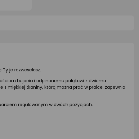
cena
ocena
ocena
oduktu
produktu
produ
5
0/5
0/5
iazdki
gwiazdki
gwiazd
 Ty je rozweselasz.
dkościom bujania i odpinanemu pałąkowi z dwiema
 miękkiej tkaniny, którą można prać w pralce, zapewnia
 oparciem regulowanym w dwóch pozycjach.