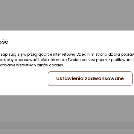
o nadające się do prania w pralce obicie i zagłówek
ość
re zapisują się w przeglądarce internetowej. Dzięki nim strona działa popra
u
ym, aby dopasować treść reklam do Twoich potrzeb poprzez profilowanie 
ptowanie wszystkich plików cookies.
Ustawienia zaawansowane
terie C/LR14 (brak w zestawie)