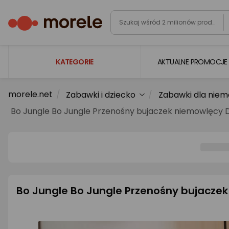
KATEGORIE
AKTUALNE PROMOCJE
morele.net
Zabawki i dziecko
Zabawki dla niem
Laptopy
Bo Jungle Bo Jungle Przenośny bujaczek niemowlęcy Do
Komputery
Podzespoły komputerowe
Gaming
Smartfony i smartwatche
Bo Jungle Bo Jungle Przenośny bujaczek 
Telewizory i audio
Foto i kamery
AGD duże