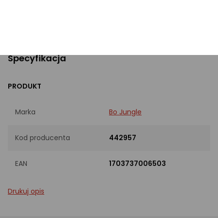
Błąd w opisie? Zgłoś!
Specyfikacja
PRODUKT
Marka
Bo Jungle
Kod producenta
442957
EAN
1703737006503
Drukuj opis