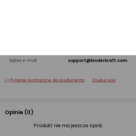
PRODUCENT
Nazwa producenta
4kraft sp. z o.o.
ul. Tatrzańska 1/5, 60-413
Adres
Poznań, PL
Adres e-mail
support@kinderkraft.com
Pytanie techniczne do producenta
Drukuj opis
Opinie
(0)
Produkt nie ma jeszcze opinii.