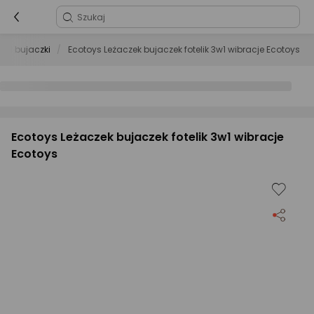
ki i bujaczki
Ecotoys Leżaczek bujaczek fotelik 3w1 wibracje Ecotoys
Ecotoys Leżaczek bujaczek fotelik 3w1 wibracje
Ecotoys