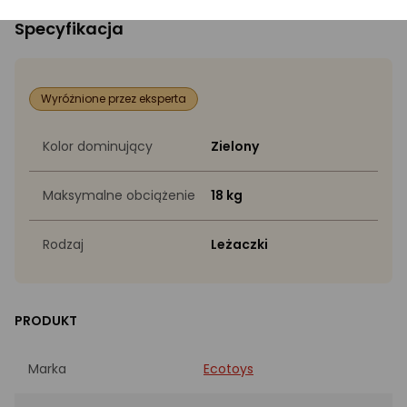
Specyfikacja
Wyróżnione przez eksperta
Kolor dominujący
Zielony
Maksymalne obciążenie
18 kg
Rodzaj
Leżaczki
PRODUKT
Marka
Ecotoys