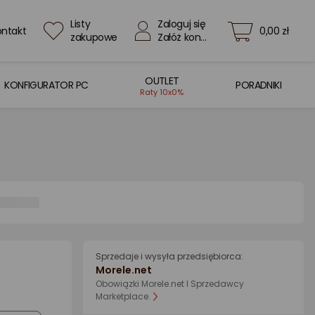
Listy
Zaloguj się
ontakt
0,00 zł
zakupowe
Załóż konto
OUTLET
KONFIGURATOR PC
PORADNIKI
Raty 10x0%
Sprzedaje i wysyła przedsiębiorca:
Morele.net
Obowiązki Morele.net I Sprzedawcy
Marketplace.