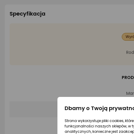
Specyfikacja
Wyró
Rod
PROD
Mar
Dbamy o Twoją prywatn
EAN
Strona wykorzystuje pliki cookies, któ
funkcjonalności naszych sklepów, w t
INFO
analitycznych, konieczne jest zaakce