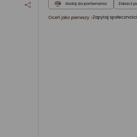
Zobacz p
dodaj do porównania
Zapytaj społecznośc
Oceń jako pierwszy
ocena
produktu
0/5
gwiazdki