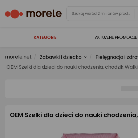
KATEGORIE
AKTUALNE PROMOCJE
morele.net
Zabawki i dziecko
Pielęgnacja i zdr
Laptopy
OEM Szelki dla dzieci do nauki chodzenia, chodzik Walk
Komputery
Podzespoły komputerowe
Gaming
Smartfony i smartwatche
OEM Szelki dla dzieci do nauki chodzenia
Telewizory i audio
Foto i kamery
AGD duże