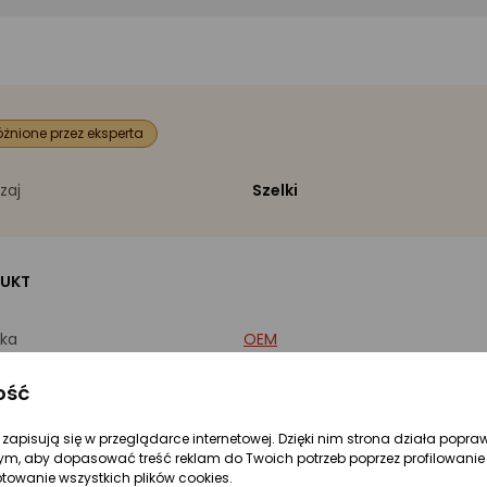
żnione przez eksperta
zaj
Szelki
UKT
ka
OEM
ość
5904041110962
re zapisują się w przeglądarce internetowej. Dzięki nim strona działa popra
ym, aby dopasować treść reklam do Twoich potrzeb poprzez profilowanie 
RMACJE PODSTAWOWE:
ptowanie wszystkich plików cookies.