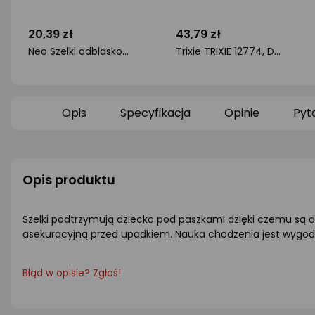
20,39 zł
43,79 zł
Neo Szelki odblaskowe, czarne
Trixie TRIXIE 12774, Dog, Seat belt safety lead, Black, Tape, Monochromatic, Polyester
ocena
ocena
produktu
produktu
0/5
0/5
gwiazdki
gwiazdki
Opis
Specyfikacja
Opinie
Pyt
Opis produktu
Szelki podtrzymują dziecko pod paszkami dzięki czemu są duż
asekuracyjną przed upadkiem. Nauka chodzenia jest wygodna 
Błąd w opisie? Zgłoś!