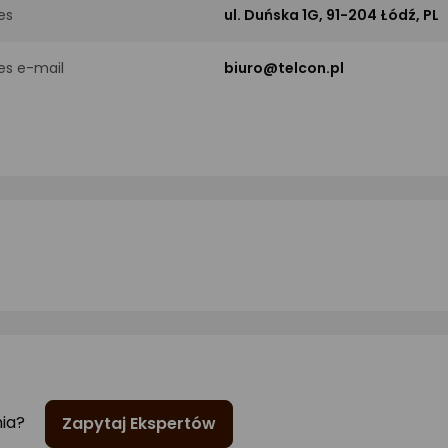
es
ul. Duńska 1G, 91-204 Łódź, PL
es e-mail
biuro@telcon.pl
nia?
Zapytaj Ekspertów