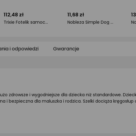
112,48 zł
11,68 zł
13
Trixie Fotelik samochodowy for dog, taupe, 55 x 50 x 30 cm
Nobleza Simple Dog Safety Belt W2.0*L40-60CM red/pink/black/blue
ocena
ocena
o
produktu
produktu
pr
0/5
0/5
0/
gwiazdki
gwiazdki
gw
ania i odpowiedzi
Gwarancje
o zdrowsze i wygodniejsze dla dziecka niż standardowe. Dziecko u
i bezpieczna dla maluszka i rodzica. Szelki dociąża kręgosłup 