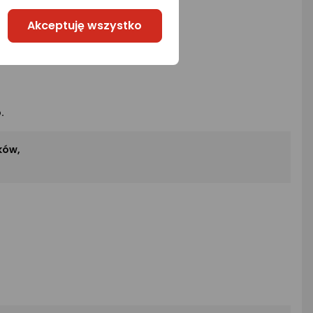
Akceptuję wszystko
.
ków,