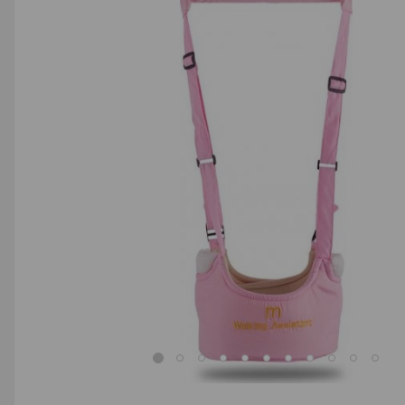
AGD małe
Dom i ogród
Biuro i firma
Sport i turystyka
Zabawki i dziecko
Uroda i zdrowie
Supermarket
Strefa marek