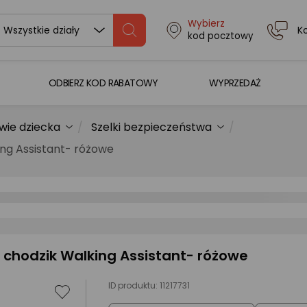
Wybierz
K
Wszystkie działy
kod pocztowy
ODBIERZ KOD RABATOWY
WYPRZEDAŻ
owie dziecka
Szelki bezpieczeństwa
ing Assistant- różowe
, chodzik Walking Assistant- różowe
ID produktu:
11217731