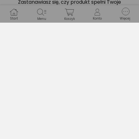
Zastanawiasz się, czy produkt spełni Twoje
oczekiwania?
Start
Konto
Więcej
Menu
Koszyk
Zapytaj Ekspertów
Gwarancje
WARUNKI GWARANCJI
Długość
24 miesiące
Typ gwarancji
Producenta