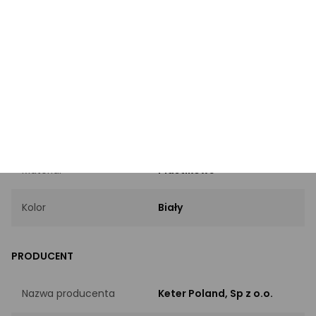
Marka
Curver
Kod producenta
CUR000210
EAN
3253920738011
INFORMACJE PODSTAWOWE
Materiał
Plastikowe
Kolor
Biały
PRODUCENT
Nazwa producenta
Keter Poland, Sp z o.o.