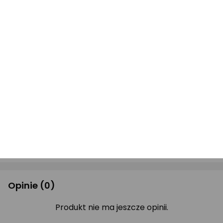
PODMIOT ODPOWIEDZIALNY
Nazwa podmiotu
Hendi Polska Sp. z o.o.
Firmowa 12, 62-023
Adres
Robakowo, Polska
Adres e-mail
witaj@hendi.com
Drukuj opis
Opinie
(0)
Produkt nie ma jeszcze opinii.