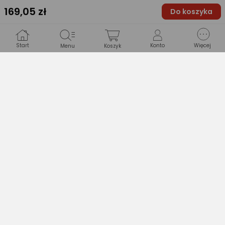
169
,05 zł
Do koszyka
Typ gwarancji
nie dotyczy
Start
Konto
Więcej
Menu
Koszyk
Produkty podobne
28 zł
46,99 zł
51,99 zł
Vilde Koszyk GEOMETRYCZNY metalowy na owoce, warzywa, CZARNY, kosz, patera, miska
(28 zł/1 szt.)
Mentor Tortownica fi 30 DUNYA 336x336x155mm