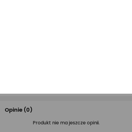
PODMIOT ODPOWIEDZIALNY
Nazwa podmiotu
Hendi Polska Sp. z o.o.
Firmowa 12, 62-023
Adres
Robakowo, Polska
Adres e-mail
witaj@hendi.com
Drukuj opis
Opinie
(0)
Produkt nie ma jeszcze opinii.