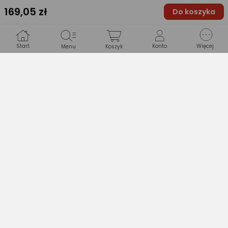
169
,05 zł
Do koszyka
Typ gwarancji
nie dotyczy
Start
Konto
Więcej
Menu
Koszyk
Produkty podobne
28 zł
46,99 zł
51,99 zł
Vilde Koszyk GEOMETRYCZNY metalowy na owoce, warzywa, CZARNY, kosz, patera, miska
(28 zł/1 szt.)
Mentor Tortownica fi 30 DUNYA 336x336x155mm