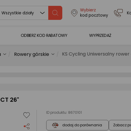
Wybierz
K
Wszystkie działy
kod pocztowy
ODBIERZ KOD RABATOWY
WYPRZEDAŻ
KS Cycling Uniwersalny rower 
a
Rowery górskie
NCT 26"
ID produktu:
8670101
Zobacz p
dodaj do porównania