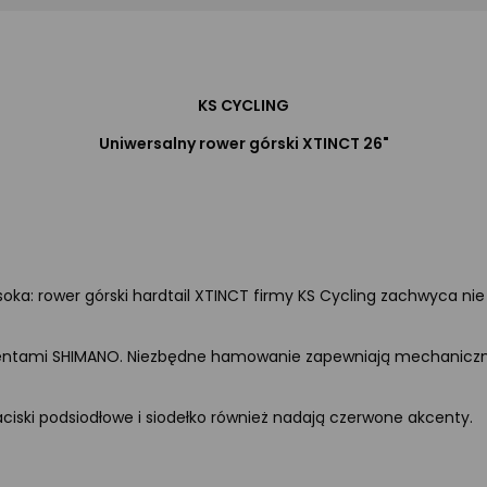
KS CYCLING
Uniwersalny rower górski XTINCT 26"
wysoka: rower górski hardtail XTINCT firmy KS Cycling zachwyca 
entami SHIMANO. Niezbędne hamowanie zapewniają mechaniczne 
ciski podsiodłowe i siodełko również nadają czerwone akcenty.