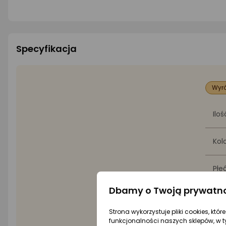
Specyfikacja
Wyró
Ilo
Kol
Płe
Dbamy o Twoją prywatn
Roz
Strona wykorzystuje pliki cookies, któ
funkcjonalności naszych sklepów, w t
Wa