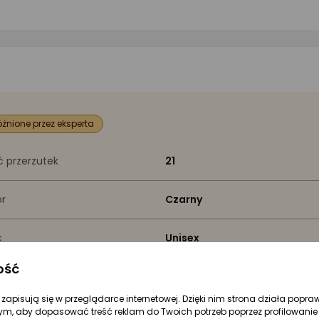
żnione przez eksperta
ść przerzutek
21
or
Czarny
ć
Unisex
ość
miar kół [cale]
26"
re zapisują się w przeglądarce internetowej. Dzięki nim strona działa popra
ym, aby dopasować treść reklam do Twoich potrzeb poprzez profilowanie 
ga
16.5 kg