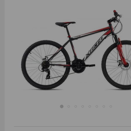
AGD małe
Dom i ogród
Biuro i firma
Sport i turystyka
Zabawki i dziecko
Uroda i zdrowie
Supermarket
Strefa marek