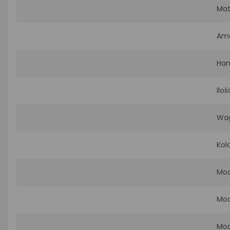
Mat
Amo
Ha
Ilo
Wa
Kol
Mod
Mod
Mod