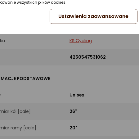
ptowanie wszystkich plików cookies.
Ustawienia zaawansowane
UKT
ka
KS Cycling
4250547531062
RMACJE PODSTAWOWE
ć
Unisex
miar kół [cale]
26"
miar ramy [cale]
20"