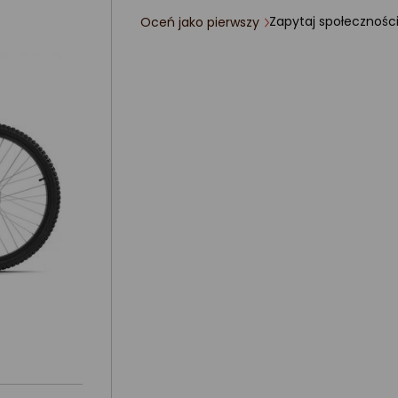
Zapytaj społecznośc
Oceń jako pierwszy
ocena
produktu
0/5
gwiazdki