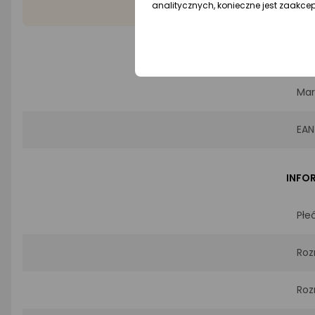
analitycznych, konieczne jest zaakce
PROD
Mar
EAN
INFO
Płe
Roz
Roz