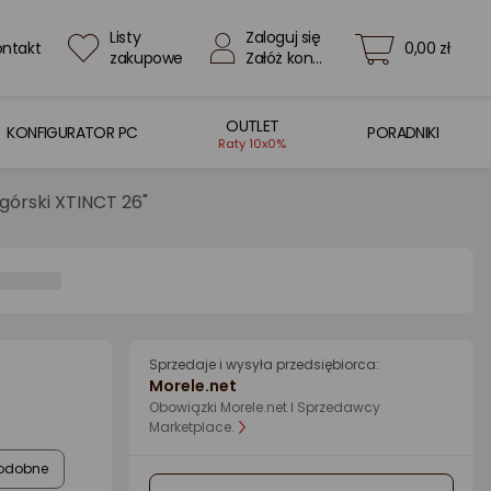
Listy
Zaloguj się
ontakt
0,00 zł
zakupowe
Załóż konto
OUTLET
KONFIGURATOR PC
PORADNIKI
Raty 10x0%
górski XTINCT 26"
Sprzedaje i wysyła przedsiębiorca:
Morele.net
Obowiązki Morele.net I Sprzedawcy
Marketplace.
odobne