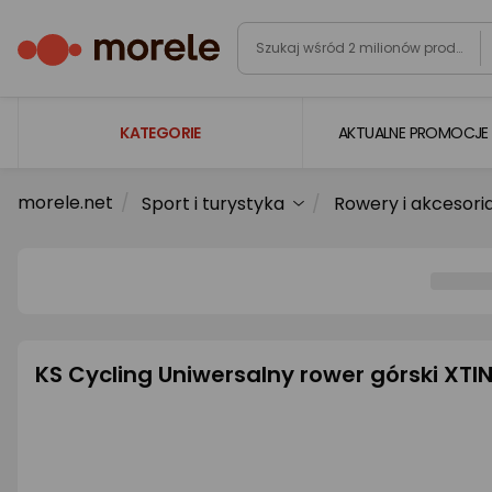
KATEGORIE
AKTUALNE PROMOCJE
morele.net
Sport i turystyka
Rowery i akcesori
Laptopy
Komputery
Podzespoły komputerowe
Gaming
Smartfony i smartwatche
KS Cycling Uniwersalny rower górski XTI
Telewizory i audio
Foto i kamery
AGD duże