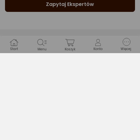
Zapytaj Ekspertów
Gwarancje
Start
Konto
Więcej
Menu
Koszyk
WARUNKI GWARANCJI
Długość
24 miesiące
Typ gwarancji
Sprzedawcy
Najczęściej oglądane z tym produktem