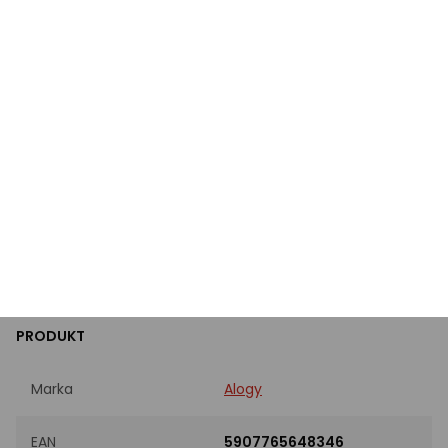
Instrukcja bezpieczeństwa
Specyfikacja
Wyróżnione przez eksperta
Kompatybilność
Oculus Quest 2
PRODUKT
Marka
Alogy
EAN
5907765648346