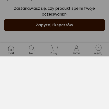
Zastanawiasz się, czy produkt spełni Twoje
oczekiwania?
Zapytaj Ekspertów
Start
Konto
Więcej
Menu
Koszyk
Gwarancje
WARUNKI GWARANCJI
Długość
24 miesiące
Typ gwarancji
Sprzedawcy