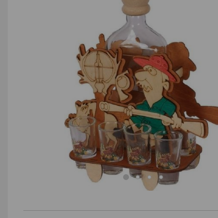
AGD małe
Dom i ogród
Biuro i firma
Sport i turystyka
Zabawki i dziecko
Uroda i zdrowie
Supermarket
Strefa marek