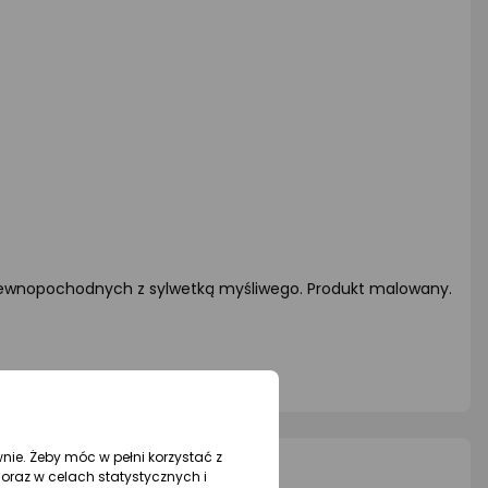
 drewnopochodnych z sylwetką myśliwego. Produkt malowany.
wnie. Żeby móc w pełni korzystać z
oraz w celach statystycznych i