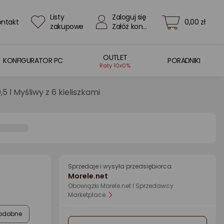
Listy
Zaloguj się
ontakt
0,00 zł
zakupowe
Załóż konto
OUTLET
KONFIGURATOR PC
PORADNIKI
Raty 10x0%
5 l Myśliwy z 6 kieliszkami
Sprzedaje i wysyła przedsiębiorca:
Morele.net
Obowiązki Morele.net I Sprzedawcy
Marketplace.
odobne