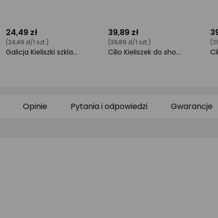
24,49 zł
39,89 zł
39
(24,49 zł/1 szt.)
(39,89 zł/1 szt.)
(39
Galicja Kieliszki szklane z kolorowym dnem zestaw 6 sztuk w opakowaniu 28 ml
Cilio Kieliszek do shotów Moscow Mule 60 ml stal nierdzewna/miedź
ocena
ocena
o
produktu
produktu
pr
0/5
0/5
0/
gwiazdki
gwiazdki
gw
Opinie
Pytania i odpowiedzi
Gwarancje