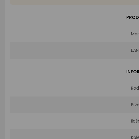
PROD
Mar
EAN
INFO
Rod
Prz
Iloś
Kol