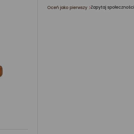
Zapytaj społecznośc
Oceń jako pierwszy
ocena
produktu
0/5
gwiazdki