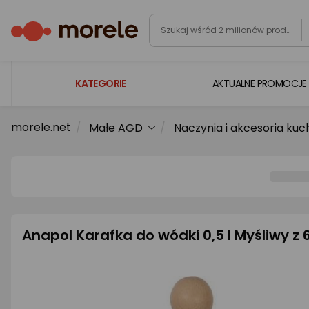
KATEGORIE
AKTUALNE PROMOCJE
morele.net
Małe AGD
Naczynia i akcesoria ku
Laptopy
Komputery
Podzespoły komputerowe
Gaming
Smartfony i smartwatche
Anapol Karafka do wódki 0,5 l Myśliwy z 6
Telewizory i audio
Foto i kamery
AGD duże