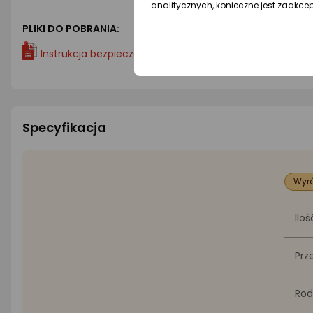
analitycznych, konieczne jest zaakce
PLIKI DO POBRANIA:
Instrukcja bezpieczeństwa
Specyfikacja
Wyró
Iloś
Prz
Rod