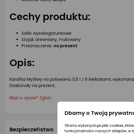
Cechy produktu:
Szkło wysokogatunkowe
Stojak drewniany, malowany
Przeznaczenie:
na prezent
Opis:
Karafka Myśliwy na polowaniu 0,5 l z 6 kieliszkami, wyko
Doskonały na prezent.
Błąd w opisie? Zgłoś!
Dbamy o Twoją prywatn
Strona wykorzystuje pliki cookies, któ
Bezpieczeństwo
funkcjonalności naszych sklepów, w t