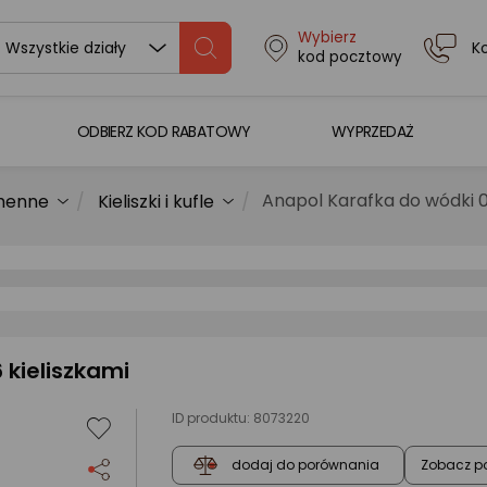
Wybierz
K
Wszystkie działy
kod pocztowy
ODBIERZ KOD RABATOWY
WYPRZEDAŻ
Anapol Karafka do wódki 0,
chenne
Kieliszki i kufle
 kieliszkami
ID produktu:
8073220
Zobacz p
dodaj do porównania