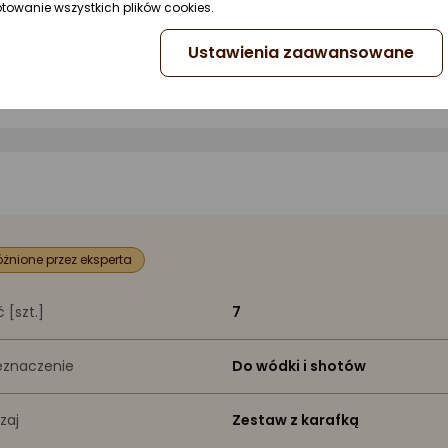
ptowanie wszystkich plików cookies.
Ustawienia zaawansowane
żnione przez eksperta
ć [szt.]
7
eznaczenie
Do wódki i shotów
zaj
Zestaw z karafką