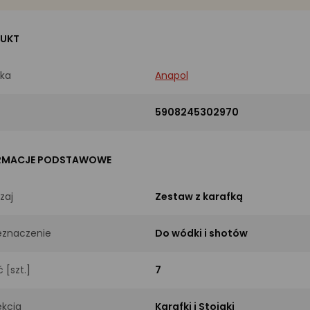
UKT
ka
Anapol
5908245302970
RMACJE PODSTAWOWE
zaj
Zestaw z karafką
eznaczenie
Do wódki i shotów
ć [szt.]
7
ekcja
Karafki i Stojaki