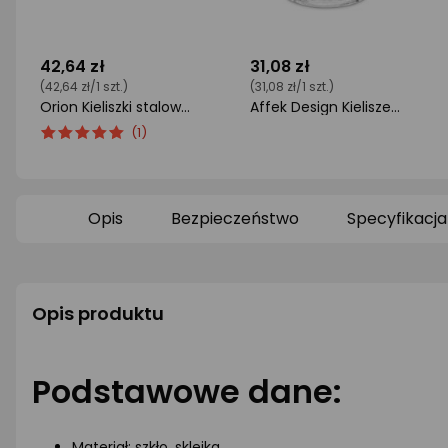
42,64 zł
31,08 zł
(42,64 zł/1 szt.)
(31,08 zł/1 szt.)
Orion Kieliszki stalowe 30ml 4 szt + pokrowiec uniwersalny
Affek Design Kieliszek do wódki Club 40ml transparentny 3798535
ocena
Ocena
ocena
(1)
produktu
produktu
produktu
5/5
0/5
gwiazdki
gwiazdki
Opis
Bezpieczeństwo
Specyfikacja
Opis produktu
Podstawowe dane:
Materiał: szkło, sklejka