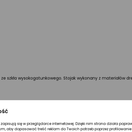
nana ze szkła wysokogatunkowego. Stojak wykonany z materiałów
ość
re zapisują się w przeglądarce internetowej. Dzięki nim strona działa popra
ym, aby dopasować treść reklam do Twoich potrzeb poprzez profilowanie 