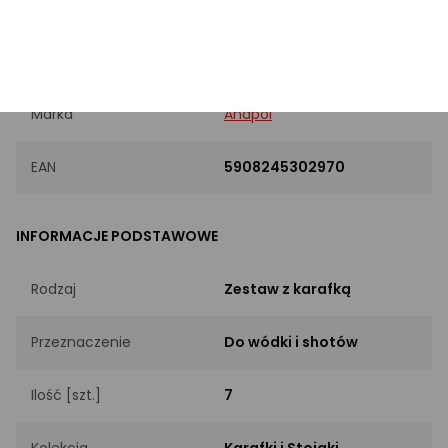
PRODUKT
Marka
Anapol
EAN
5908245302970
INFORMACJE PODSTAWOWE
Rodzaj
Zestaw z karafką
Przeznaczenie
Do wódki i shotów
Ilość [szt.]
7
Kolekcja
Karafki i Stojaki