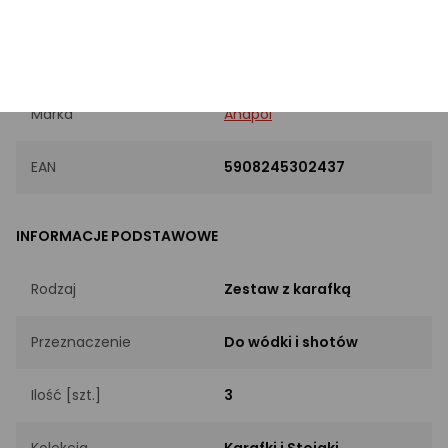
PRODUKT
Marka
Anapol
EAN
5908245302437
INFORMACJE PODSTAWOWE
Rodzaj
Zestaw z karafką
Przeznaczenie
Do wódki i shotów
Ilość [szt.]
3
Kolekcja
Karafki i Stojaki