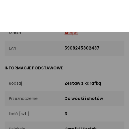
PRODUKT
Marka
Anapol
EAN
5908245302437
INFORMACJE PODSTAWOWE
Rodzaj
Zestaw z karafką
Przeznaczenie
Do wódki i shotów
Ilość [szt.]
3
Kolekcja
Karafki i Stojaki