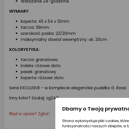
Wskazanie 24-godzinne
WYMIARY
:
koperta: 45 x 54 x 12mm
tarcza: 39mm
szerokość paska: 22/20mm
maksymalny obwód wewnętrzny: ok. 20cm
KOLORYSTYKA:
tarcza: granatowa
indeks: różowe złoto
pasek: granatowy
koperta: różowe złoto
Seria EXCLUSIVE - w komplecie eleganckie pudełko G. Rossi
Inny kolor? Szukaj: zg247
Dbamy o Twoją prywatn
Błąd w opisie? Zgłoś!
Strona wykorzystuje pliki cookies, któ
funkcjonalności naszych sklepów, w t