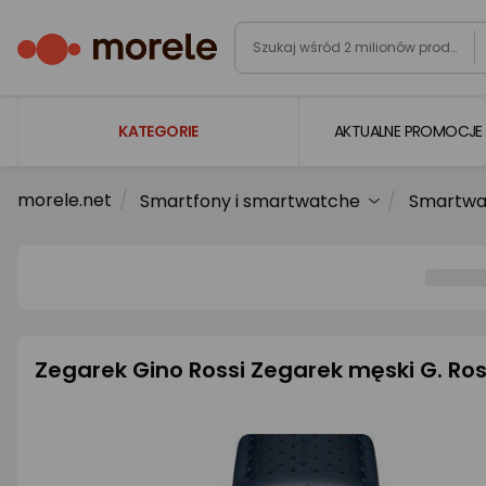
KATEGORIE
AKTUALNE PROMOCJE
morele.net
Smartfony i smartwatche
Smartwat
Laptopy
Komputery
Podzespoły komputerowe
Gaming
Smartfony i smartwatche
Zegarek Gino Rossi Zegarek męski G. Ro
Telewizory i audio
Foto i kamery
AGD duże