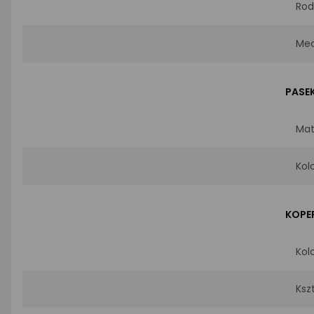
Rod
Me
PASE
Mat
Kol
KOPE
Kol
Ksz