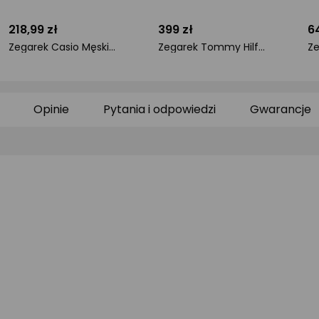
218,99 zł
399 zł
6
Zegarek Casio Męski Zegarek Casio MTP-1308D-2A
Zegarek Tommy Hilfiger ZEGAREK MĘSKI TOMMY HILFIGER EVAN (zf007a) uniwersalny
ocena
ocena
o
produktu
produktu
pr
0/5
0/5
0/
gwiazdki
gwiazdki
gw
Opinie
Pytania i odpowiedzi
Gwarancje