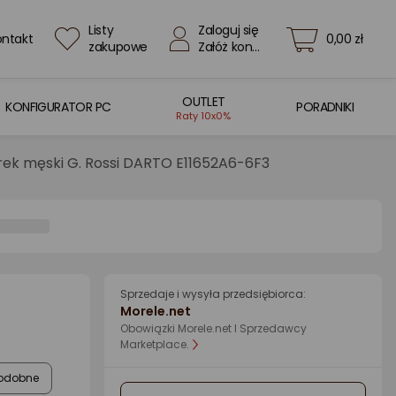
Listy
Zaloguj się
ontakt
0,00 zł
zakupowe
Załóż konto
OUTLET
KONFIGURATOR PC
PORADNIKI
Raty 10x0%
rek męski G. Rossi DARTO E11652A6-6F3
Sprzedaje i wysyła przedsiębiorca:
Morele.net
Obowiązki Morele.net I Sprzedawcy
Marketplace.
odobne