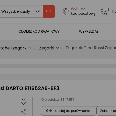
Wybierz
K
Wszystkie działy
kod pocztowy
ODBIERZ KOD RABATOWY
WYPRZEDAŻ
Zegarek Gino Rossi Zega
che i zegarki
Zegarki
ssi DARTO E11652A6-6F3
ID produktu:
8847354
Zobacz p
dodaj do porównania