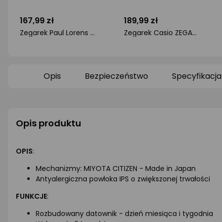
167,99 zł
189,99 zł
Zegarek Paul Lorens ZEGAREK DAMSKI PAUL LORENS - 8154A-6F3 (zg502c) + BOX
Zegarek Casio ZEGAREK MĘSKI MTP-VD01L-2BV (zd169a)
ocena
ocena
produktu
produktu
0/5
0/5
gwiazdki
gwiazdki
Opis
Bezpieczeństwo
Specyfikacja
Opis produktu
OPIS
:
Mechanizmy: MIYOTA CITIZEN - Made in Japan
Antyalergiczna powłoka IPS o zwiększonej trwałości
FUNKCJE
:
Rozbudowany datownik - dzień miesiąca i tygodnia