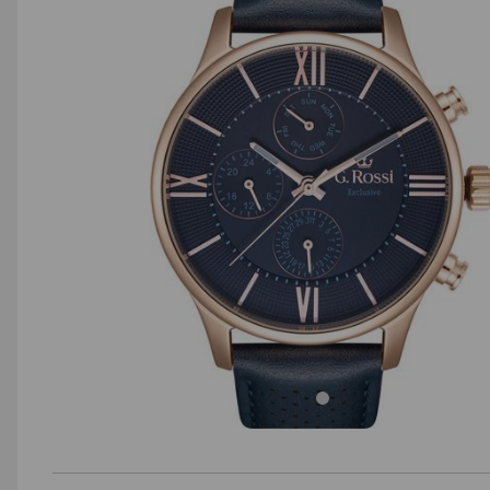
AGD małe
Dom i ogród
Biuro i firma
Sport i turystyka
Zabawki i dziecko
Uroda i zdrowie
Supermarket
Strefa marek