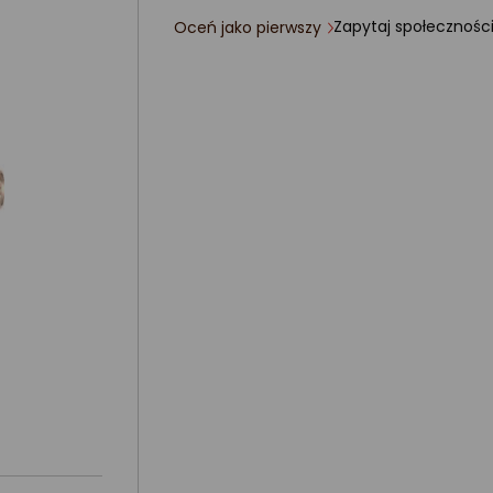
Zapytaj społecznośc
Oceń jako pierwszy
ocena
produktu
0/5
gwiazdki