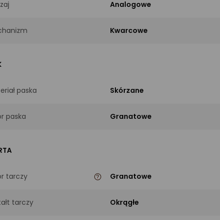
zaj
Analogowe
chanizm
Kwarcowe
K
eriał paska
Skórzane
or paska
Granatowe
RTA
or tarczy
Granatowe
tałt tarczy
Okrągłe