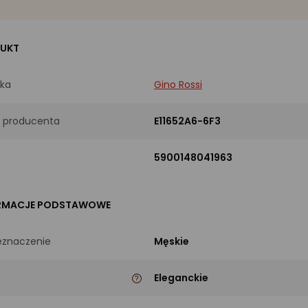
UKT
ka
Gino Rossi
 producenta
E11652A6-6F3
5900148041963
RMACJE PODSTAWOWE
eznaczenie
Męskie
Eleganckie