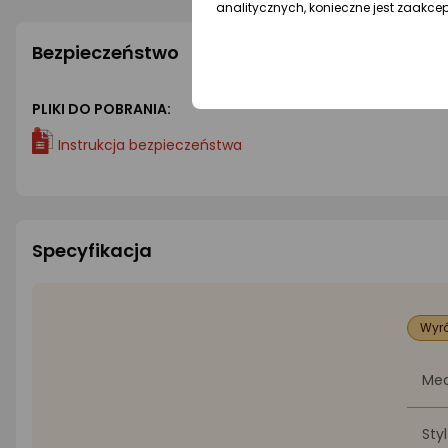
analitycznych, konieczne jest zaakce
Bezpieczeństwo
PLIKI DO POBRANIA:
Instrukcja bezpieczeństwa
Specyfikacja
Wyró
Me
Styl