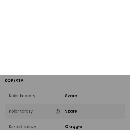
Rodzaj
Analogowe
PASEK
Materiał paska
Skórzane
Kolor paska
Czarne
KOPERTA
Kolor koperty
Szare
Kolor tarczy
Szare
Kształt tarczy
Okrągłe