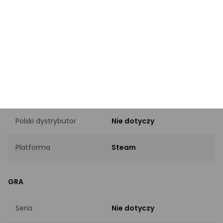
Kod producenta
90c7-e5183da26d8c
DYSTRYBUCJA
Wersja
Wersja cyfrowa (ESD)
Nośnik
Nie dotyczy
Polski dystrybutor
Nie dotyczy
Platforma
Steam
GRA
Seria
Nie dotyczy