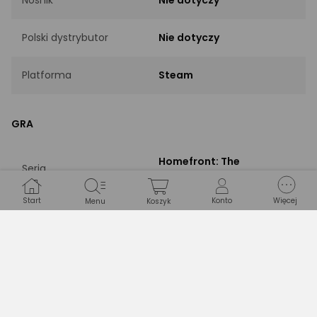
Polski dystrybutor
Nie dotyczy
Platforma
Steam
GRA
Homefront: The
Seria
Revolution
Start
Konto
Więcej
Menu
Koszyk
Dodatek do gry (Wersja
Rodzaj
wymagająca gry
podstawowej)
Akcji
Gatunek
Przygodowe