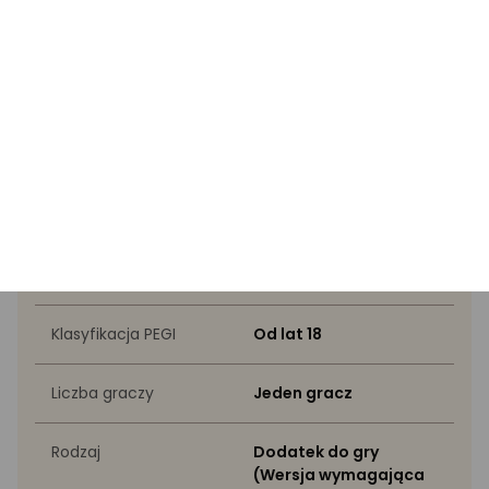
Instrukcja bezpieczeństwa
Specyfikacja
Wyróżnione przez eksperta
Gatunek
Akcji, Przygodowe
Klasyfikacja PEGI
Od lat 18
Liczba graczy
Jeden gracz
Rodzaj
Dodatek do gry
(Wersja wymagająca