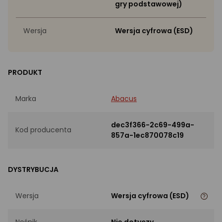
gry podstawowej)
Wersja
Wersja cyfrowa (ESD)
PRODUKT
Marka
Abacus
dec3f366-2c69-499a-
Kod producenta
857a-1ec870078c19
DYSTRYBUCJA
Wersja
Wersja cyfrowa (ESD)
Nośnik
Nie dotyczy