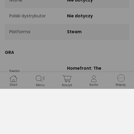
Polski dystrybutor
Nie dotyczy
Platforma
Steam
GRA
Homefront: The
Seria
Revolution
Start
Konto
Więcej
Menu
Koszyk
Dodatek do gry (Wersja
Rodzaj
wymagająca gry
podstawowej)
Akcji
Gatunek
Przygodowe