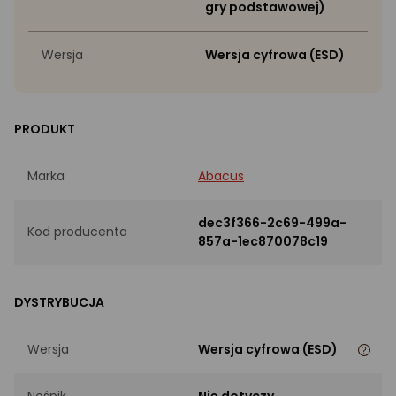
gry podstawowej)
Wersja
Wersja cyfrowa (ESD)
PRODUKT
Marka
Abacus
dec3f366-2c69-499a-
Kod producenta
857a-1ec870078c19
DYSTRYBUCJA
Wersja
Wersja cyfrowa (ESD)
Nośnik
Nie dotyczy