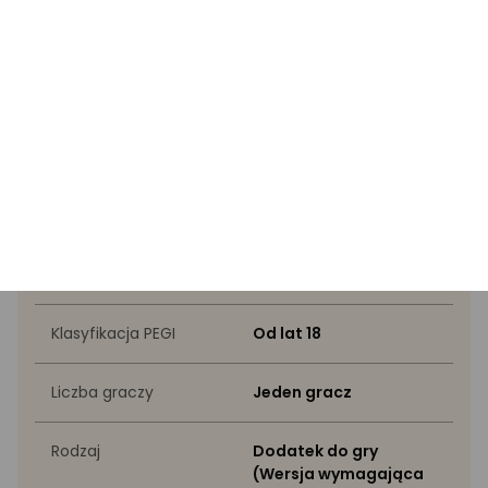
Instrukcja bezpieczeństwa
Specyfikacja
Wyróżnione przez eksperta
Gatunek
Akcji, Przygodowe
Klasyfikacja PEGI
Od lat 18
Liczba graczy
Jeden gracz
Rodzaj
Dodatek do gry
(Wersja wymagająca