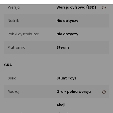
Wersja
Wersja cyfrowa (ESD)
Nośnik
Nie dotyczy
Polski dystrybutor
Nie dotyczy
Platforma
Steam
GRA
Seria
Stunt Toys
Rodzaj
Gra - pełna wersja
Akcji