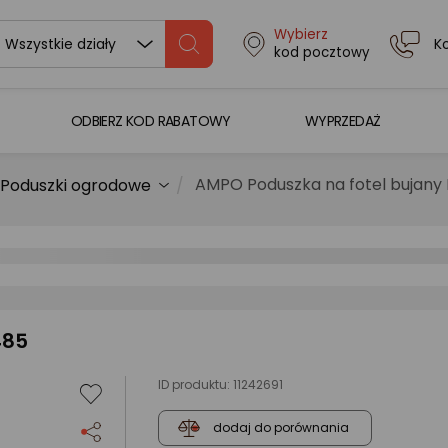
Wybierz
K
Wszystkie działy
kod pocztowy
ODBIERZ KOD RABATOWY
WYPRZEDAŻ
AMPO Poduszka na fotel bujany
Poduszki ogrodowe
485
ID produktu:
11242691
dodaj do porównania