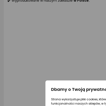
✔️ Wyprodukowane w naszym zakładzie
w Polsce.
Dbamy o Twoją prywatn
Strona wykorzystuje pliki cookies, któ
funkcjonalności naszych sklepów, w t