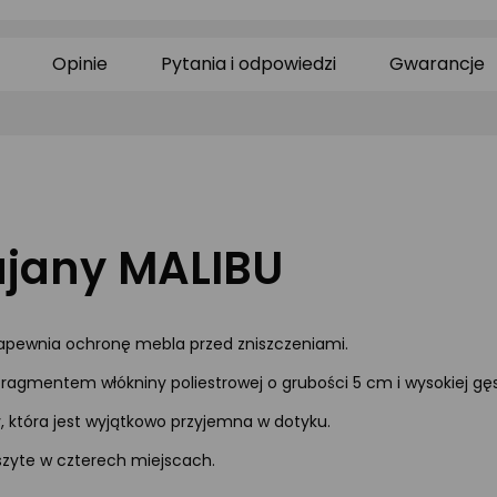
0/5
0/5
0/
gwiazdki
gwiazdki
gw
Opinie
Pytania i odpowiedzi
Gwarancje
ujany MALIBU
zapewnia ochronę mebla przed zniszczeniami.
fragmentem włókniny poliestrowej o grubości 5 cm i wysokiej gęs
y, która jest wyjątkowo przyjemna w dotyku.
szyte w czterech miejscach.