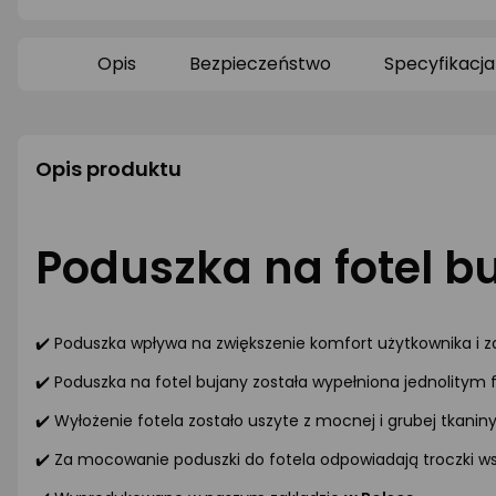
produktu
0/5
0/5
gwiazdki
gwiazdki
Opis
Bezpieczeństwo
Specyfikacja
Opis produktu
Poduszka na fotel b
✔️ Poduszka wpływa na zwiększenie komfort użytkownika i 
✔️ Poduszka na fotel bujany została wypełniona jednolitym 
✔️ Wyłożenie fotela zostało uszyte z mocnej i grubej tkanin
✔️ Za mocowanie poduszki do fotela odpowiadają troczki w