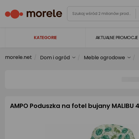
KATEGORIE
AKTUALNE PROMOCJE
morele.net
Dom i ogród
Meble ogrodowe
Laptopy
Komputery
Podzespoły komputerowe
Gaming
Smartfony i smartwatche
AMPO Poduszka na fotel bujany MALIBU 
Telewizory i audio
Foto i kamery
AGD duże