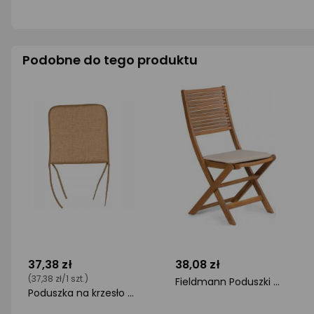
Podobne do tego produktu
37,38 zł
38,08 zł
(37,38 zł/1 szt.)
Fieldmann Poduszki ogrodowe FDZN 9019
Poduszka na krzesło wiązana 38 x 38 cm
ocena
ocena
produktu