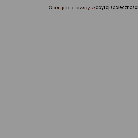
Zapytaj społecznośc
Oceń jako pierwszy
ocena
produktu
0/5
gwiazdki