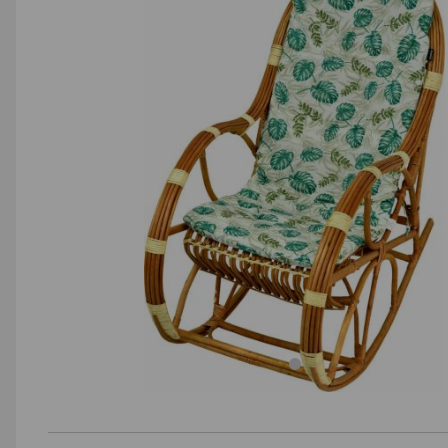
AGD małe
Dom i ogród
Biuro i firma
Sport i turystyka
Zabawki i dziecko
Uroda i zdrowie
Supermarket
Strefa marek