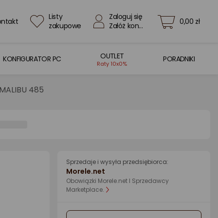
Listy
Zaloguj się
ontakt
0,00 zł
zakupowe
Załóż konto
OUTLET
KONFIGURATOR PC
PORADNIKI
Raty 10x0%
 MALIBU 485
Sprzedaje i wysyła przedsiębiorca:
Morele.net
Obowiązki Morele.net I Sprzedawcy
Marketplace.