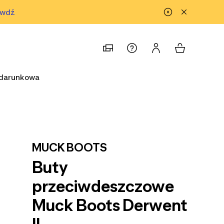
awdź
prawdź
odarunkowa
MUCK BOOTS
Buty
przeciwdeszczowe
Muck Boots Derwent