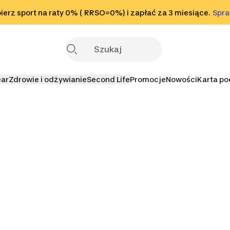
o stopki
erz sport na raty 0% ( RRSO=0%) i zapłać za 3 miesiące.
Sprawdź
Spr
S
ear
Zdrowie i odżywianie
Second Life
Promocje
Nowości
Karta p