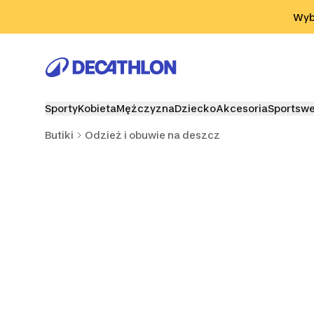
Przejdź do wyszukiwania
Przejdź do treści
Przejdź d
Wybi
Sporty
Kobieta
Mężczyzna
Dziecko
Akcesoria
Sportsw
Butiki
Odzież i obuwie na deszcz