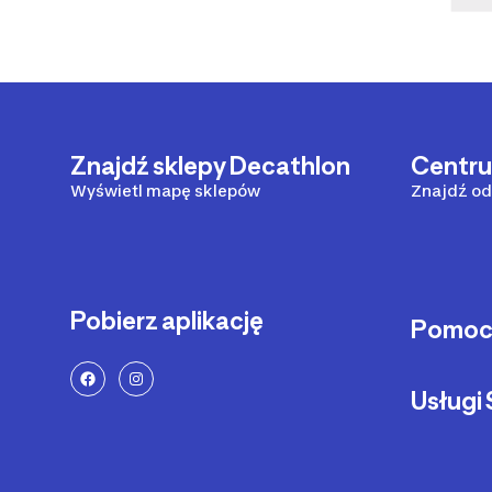
Znajdź sklepy Decathlon
Centr
Wyświetl mapę sklepów
Znajdź od
Pobierz aplikację
Pomo
Sposoby 
Usług
Dostawa 
Zwrot pr
Serwis ro
Status za
Serwis hul