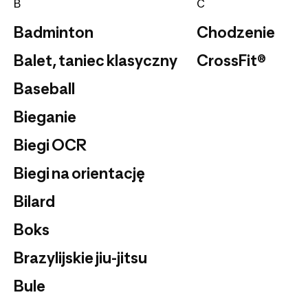
B
C
Badminton
Chodzenie
Balet, taniec klasyczny
CrossFit®
Baseball
Bieganie
Biegi OCR
Biegi na orientację
Bilard
Boks
Brazylijskie jiu-jitsu
Bule