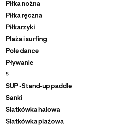
Piłka nożna
Piłka ręczna
Piłkarzyki
Plaża i surfing
Pole dance
Pływanie
S
SUP -Stand-up paddle
Sanki
Siatkówka halowa
Siatkówka plażowa