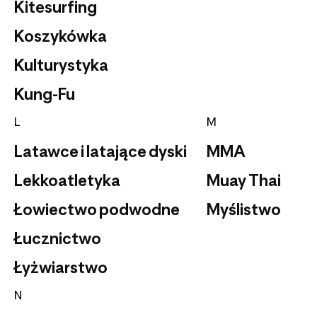
Kitesurfing
Koszykówka
Kulturystyka
Kung-Fu
L
M
Latawce i latające dyski
MMA
Lekkoatletyka
Muay Thai
Łowiectwo podwodne
Myślistwo
Łucznictwo
Łyżwiarstwo
N