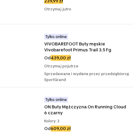
239,99 zł
Otrzymaj jutro
Tylko online
VIVOBAREFOOT Buty męskie 
Vivobarefoot Primus Trail 3.5 Fg
Od
439,00 zł
Otrzymaj pojutrze
Sprzedawane i wysłane przez przedsiębiorcę
SportGrand
Tylko online
ON Buty Mężczyzna On Running Cloud 
6 czarny
Kolory: 3
Od
609,00 zł