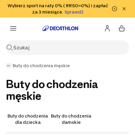
Przejdź do wyszukiwania
Wybierz sport na raty 0% ( RRSO=0%) i zapłać
Przejdź do treści
Przejdź
Sprawdź
za 3 miesiące.
Sprawdź
Sprawdź
do stopki
Buty do chodzenia męskie
Buty do chodzenia
męskie
Buty do chodzenia
Buty do chodzenia
dla dziecka
damskie