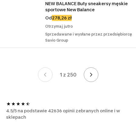
NEW BALANCE Buty sneakersy męskie 
sportowe New Balance
Od
278,26 zł
Otrzymaj jutro
Sprzedawane i wysłane przez przedsiębiorcę
Savio Group
1 z 250
Strona 1 z 250
4.5/5 na podstawie 42636 opinii zebranych online i w
sklepach