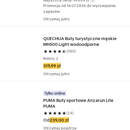
Najniższa cena: 399,99 zł
Promocja od 14.07.2026 do wyczerpania
zapasów
Otrzymaj jutro
QUECHUA Buty turystyczne męskie 
MH500 Light wodoodporne
(580)
Kolory: 2
319,99 zł
Otrzymaj jutro
Tylko online
PUMA Buty sportowe Anzarun Lite 
PUMA
(24)
Od
239,00 zł
Otrzymaj pojutrze