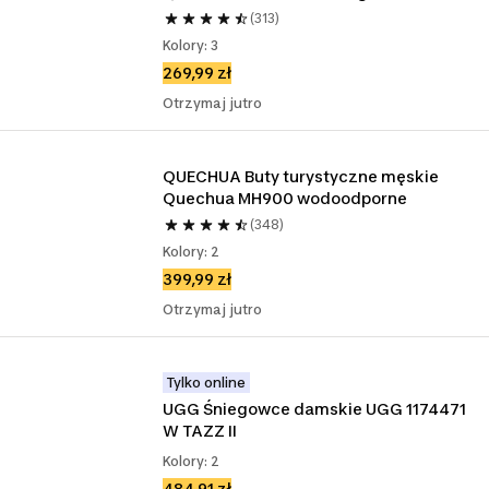
(313)
Kolory: 3
269,99 zł
Otrzymaj jutro
QUECHUA Buty turystyczne męskie 
Quechua MH900 wodoodporne
(348)
Kolory: 2
399,99 zł
Otrzymaj jutro
Tylko online
UGG Śniegowce damskie UGG 1174471 
W TAZZ II
Kolory: 2
484,91 zł