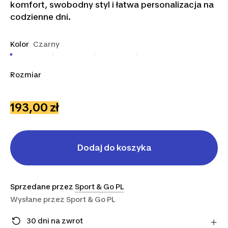
komfort, swobodny styl i łatwa personalizacja na
codzienne dni.
Kolor
Czarny
Rozmiar
XS
S
M
L
XL
2XL
3XL
193,00 zł
Dodaj do koszyka
Sprzedane przez
Sport & Go PL
Wysłane przez
Sport & Go PL
30 dni na zwrot