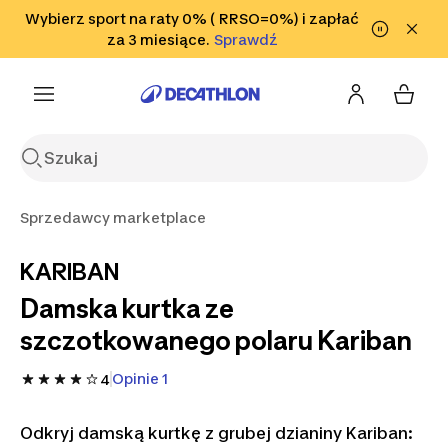
Przejdź do wyszukiwania
Wybierz sport na raty 0% ( RRSO=0%) i zapłać
Przejdź do treści
Przejdź
Sprawdź
za 3 miesiące.
Sprawdź
Sprawdź
do stopki
Sprzedawcy marketplace
KARIBAN
Damska kurtka ze
szczotkowanego polaru Kariban
Opinie 1
4
Odkryj damską kurtkę z grubej dzianiny Kariban: