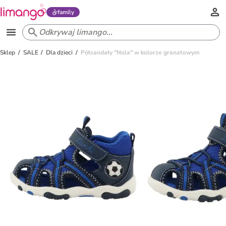
family
Sklep
SALE
Dla dzieci
Półsandały "Nola" w kolorze granatowym