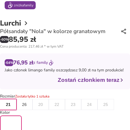
zniżka
family
Lurchi
Półsandały "Nola" w kolorze granatowym
85,95 zł
-
60
%
Cena producenta
:
217,46 zł
*
w tym VAT
76,95 zł
z
family
-64%
Jako członek
limango family
oszczędzasz 9,00 zł na tym produkcie!
Zostań członkiem teraz
Rozmiar
Została tylko 1 sztuka
21
26
20
22
23
24
25
Kolor