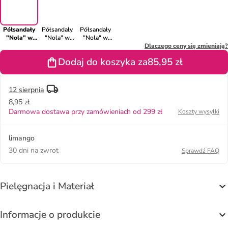
Półsandały
Półsandały
Półsandały
"Nola" w
"Nola" w
"Nola" w
kolorze
kolorze
kolorze
Dlaczego ceny się zmieniają?
granatowym
niebieskim
granatowo-
Dodaj do koszyka za
85,95 zł
niebieskim
12 sierpnia
8,95 zł
Darmowa dostawa przy zamówieniach od 299 zł
Koszty wysyłki
limango
30 dni na zwrot
Sprawdź FAQ
Pielęgnacja i Materiał
Informacje o produkcie