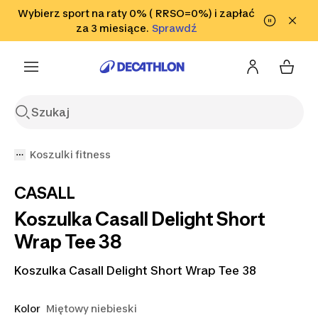
Przejdź do wyszukiwania
Wybierz sport na raty 0% ( RRSO=0%) i zapłać
Przejdź do treści
Przejdź
Sprawdź
za 3 miesiące.
Sprawdź
Sprawdź
do stopki
Koszulki fitness
CASALL
Koszulka Casall Delight Short
Wrap Tee 38
Koszulka Casall Delight Short Wrap Tee 38
Kolor
Miętowy niebieski