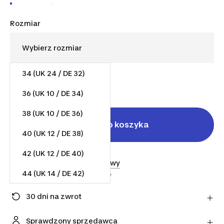
Rozmiar
34 (UK 24 / DE 32)
339,99 zł
36 (UK 10 / DE 34)
38 (UK 10 / DE 36)
Dodaj do koszyka
40 (UK 12 / DE 38)
42 (UK 12 / DE 40)
Sprzedane przez
SklepJogowy
44 (UK 14 / DE 42)
Wysłane przez
SklepJogowy
30 dni na zwrot
Zmieniłeś zdanie? Możesz zwrócić artykuły
bezpośrednio do sprzedawcy w ciągu 30 dni,
Sprawdzony sprzedawca