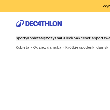
Przejdź do wyszukiwania
Przejdź do treści
Przejdź d
Wybi
Sporty
Kobieta
Mężczyzna
Dziecko
Akcesoria
Sportsw
Kobieta
Odzież damska
Krótkie spodenki damski