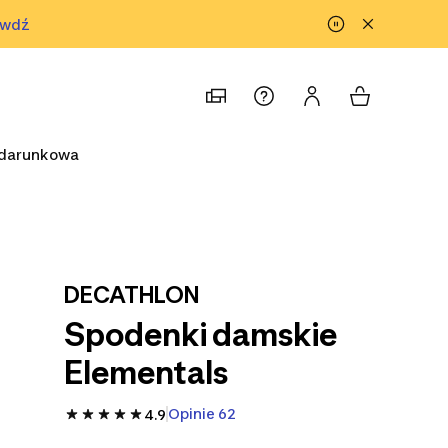
awdź
prawdź
odarunkowa
DECATHLON
Spodenki damskie
Elementals
Opinie 62
4.9