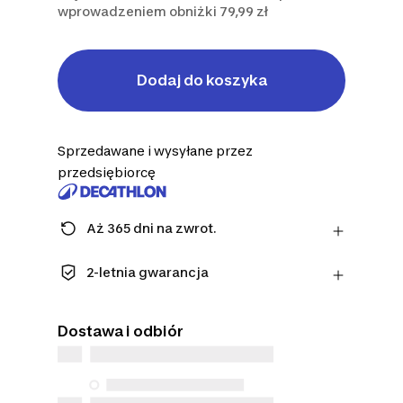
wprowadzeniem obniżki 79,99 zł
Dodaj do koszyka
Sprzedawane i wysyłane przez
przedsiębiorcę
Aż 365 dni na zwrot.
Uwaga: dla środków ochrony osobistej
obowiązuje termin 14 dni.
2-letnia gwarancja
Dowiedz się więcej
Ciesz się długotrwałą jakością. Nasze
produkty objęte są standardową
Dostawa i odbiór
gwarancją na 2 lat