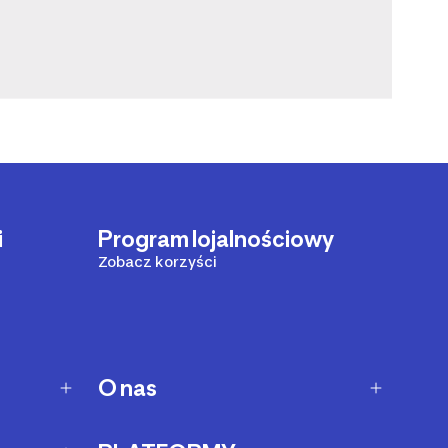
i
Program lojalnościowy
Zobacz korzyści
O nas
O Decathlon