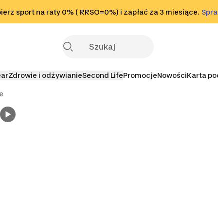
o stopki
erz sport na raty 0% ( RRSO=0%) i zapłać za 3 miesiące.
Sprawdź
Spr
S
ear
Zdrowie i odżywianie
Second Life
Promocje
Nowości
Karta p
e