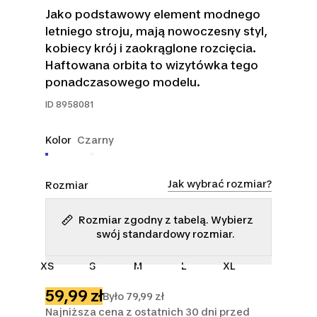
Jako podstawowy element modnego
letniego stroju, mają nowoczesny styl,
kobiecy krój i zaokrąglone rozcięcia.
Haftowana orbita to wizytówka tego
ponadczasowego modelu.
ID
8958081
Kolor
Czarny
Jak wybrać rozmiar?
Rozmiar
Rozmiar zgodny z tabelą. Wybierz
swój standardowy rozmiar.
XS
S
M
L
XL
59,99 zł
Było 79,99 zł
Najniższa cena z ostatnich 30 dni przed