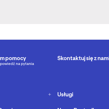
um pomocy
Skontaktuj się z nam
powiedź na pytania
c
Usługi
dostawy
Zakupy na raty